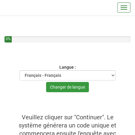
Toggl
Vous avez complété 0% de ce questionnaire.
0%
Langue :
Changer de langue
Veuillez cliquer sur "Continuer". Le
système générera un code unique et
commencera ensuite l'enquête avec